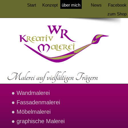
Start
Konzept
über mich
News
Facebook
zum Shop
● Wandmalerei
● Fassadenmalerei
● Möbelmalerei
● graphische Malerei